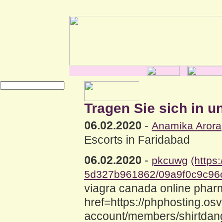
Tragen Sie sich in u
06.02.2020
-
Anamika Arora
Escorts in Faridabad
06.02.2020
-
pkcuwg
(https
5d327b961862/09a9f0c9c96
viagra canada online pha
href=https://phphosting.os
account/members/shirtdang