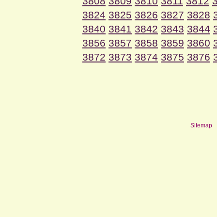
3808
3809
3810
3811
3812
3824
3825
3826
3827
3828
3840
3841
3842
3843
3844
3856
3857
3858
3859
3860
3872
3873
3874
3875
3876
Sitemap