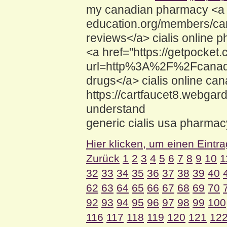
my canadian pharmacy <a h
education.org/members/car
reviews</a> cialis online p
<a href="https://getpocket.
url=http%3A%2F%2Fcanadi
drugs</a> cialis online c
https://cartfaucet8.webgar
understand
generic cialis usa pharmac
Hier klicken, um einen Eintr
Zurück
1
2
3
4
5
6
7
8
9
10
1
32
33
34
35
36
37
38
39
40
62
63
64
65
66
67
68
69
70
92
93
94
95
96
97
98
99
100
116
117
118
119
120
121
12