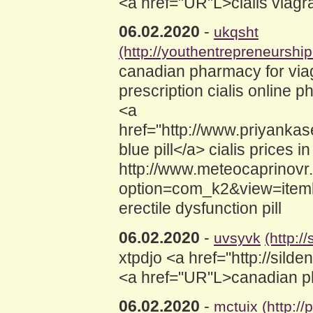
<a href="UR"L>cialis via
06.02.2020
-
ukqsht
(http://youthentrepreneurship
canadian pharmacy for via
prescription cialis online 
<a
href="http://www.priyankas
blue pill</a> cialis prices 
http://www.meteocaprinovr.
option=com_k2&view=item
erectile dysfunction pill
06.02.2020
-
uvsyvk
(http:/
xtpdjo <a href="http://si
<a href="UR"L>canadian ph
06.02.2020
-
mctuix
(http:/