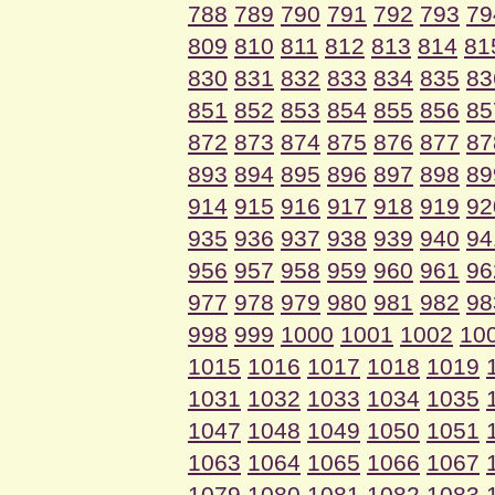
788
789
790
791
792
793
79
809
810
811
812
813
814
81
830
831
832
833
834
835
83
851
852
853
854
855
856
85
872
873
874
875
876
877
87
893
894
895
896
897
898
89
914
915
916
917
918
919
92
935
936
937
938
939
940
94
956
957
958
959
960
961
96
977
978
979
980
981
982
98
998
999
1000
1001
1002
10
1015
1016
1017
1018
1019
1031
1032
1033
1034
1035
1047
1048
1049
1050
1051
1063
1064
1065
1066
1067
1079
1080
1081
1082
1083