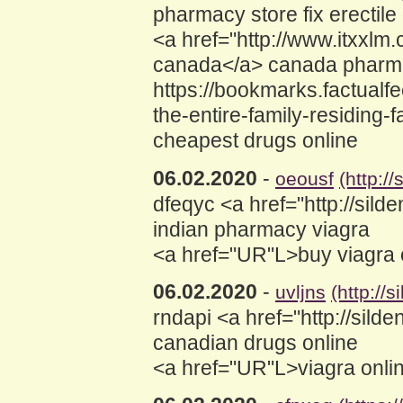
pharmacy store fix erectile
<a href="http://www.itxx
canada</a> canada pharm
https://bookmarks.factualf
the-entire-family-residing-
cheapest drugs online
06.02.2020
-
oeousf
(http:/
dfeqyc <a href="http://sil
indian pharmacy viagra
<a href="UR"L>buy viagra 
06.02.2020
-
uvljns
(http://
rndapi <a href="http://sil
canadian drugs online
<a href="UR"L>viagra onli