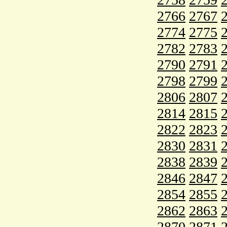
2766
2767
2774
2775
2782
2783
2790
2791
2798
2799
2806
2807
2814
2815
2822
2823
2830
2831
2838
2839
2846
2847
2854
2855
2862
2863
2870
2871