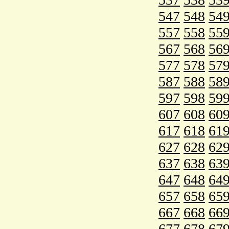
547
548
54
557
558
55
567
568
56
577
578
57
587
588
58
597
598
59
607
608
60
617
618
61
627
628
62
637
638
63
647
648
64
657
658
65
667
668
66
677
678
67