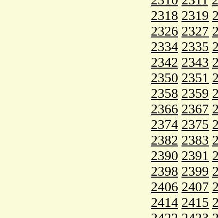
2318
2319
2326
2327
2334
2335
2342
2343
2350
2351
2358
2359
2366
2367
2374
2375
2382
2383
2390
2391
2398
2399
2406
2407
2414
2415
2422
2423