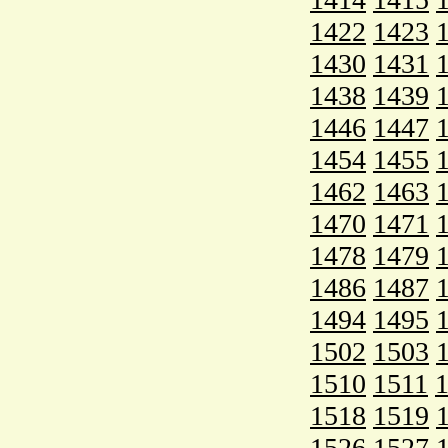
1422
1423
1430
1431
1438
1439
1446
1447
1454
1455
1462
1463
1470
1471
1478
1479
1486
1487
1494
1495
1502
1503
1510
1511
1518
1519
1526
1527