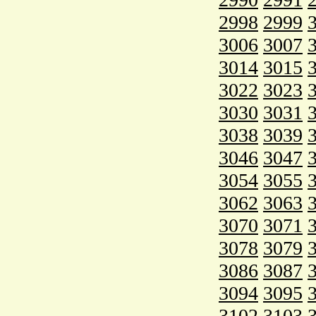
2998
2999
3006
3007
3014
3015
3022
3023
3030
3031
3038
3039
3046
3047
3054
3055
3062
3063
3070
3071
3078
3079
3086
3087
3094
3095
3102
3103