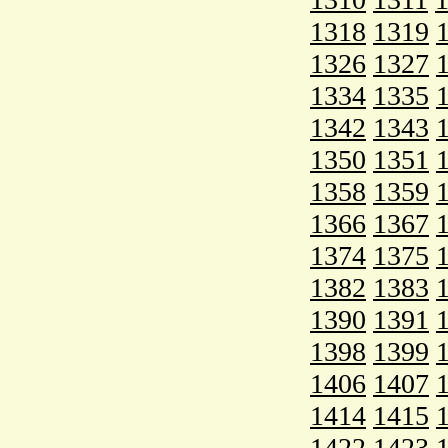
1318
1319
1326
1327
1334
1335
1342
1343
1350
1351
1358
1359
1366
1367
1374
1375
1382
1383
1390
1391
1398
1399
1406
1407
1414
1415
1422
1423