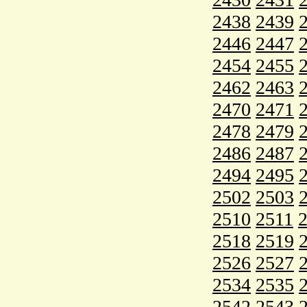
2438
2439
2446
2447
2454
2455
2462
2463
2470
2471
2478
2479
2486
2487
2494
2495
2502
2503
2510
2511
2518
2519
2526
2527
2534
2535
2542
2543