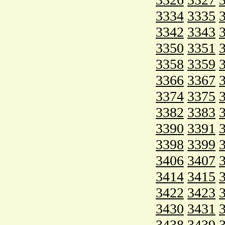
3334
3335
3342
3343
3350
3351
3358
3359
3366
3367
3374
3375
3382
3383
3390
3391
3398
3399
3406
3407
3414
3415
3422
3423
3430
3431
3438
3439