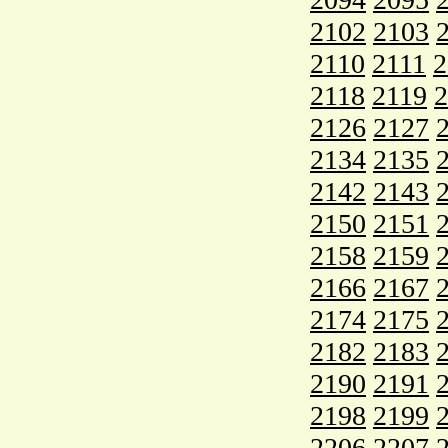
2102
2103
2110
2111
2
2118
2119
2
2126
2127
2134
2135
2142
2143
2150
2151
2158
2159
2166
2167
2174
2175
2182
2183
2190
2191
2198
2199
2206
2207