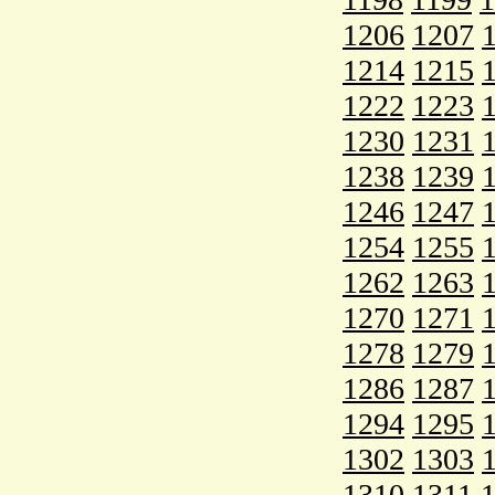
1206
1207
1214
1215
1222
1223
1230
1231
1238
1239
1246
1247
1254
1255
1262
1263
1270
1271
1278
1279
1286
1287
1294
1295
1302
1303
1310
1311