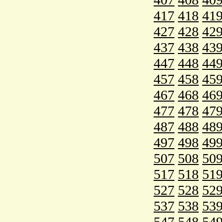
417
418
41
427
428
42
437
438
43
447
448
44
457
458
45
467
468
46
477
478
47
487
488
48
497
498
49
507
508
50
517
518
51
527
528
52
537
538
53
547
548
54