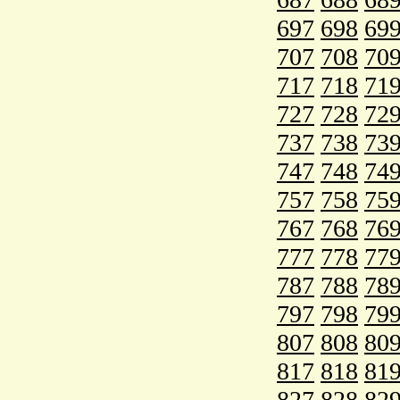
697
698
69
707
708
70
717
718
71
727
728
72
737
738
73
747
748
74
757
758
75
767
768
76
777
778
77
787
788
78
797
798
79
807
808
80
817
818
81
827
828
82