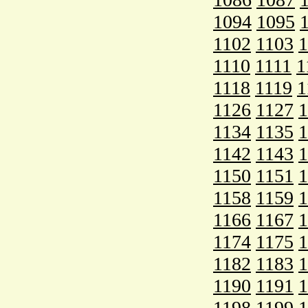
1094
1095
1102
1103
1
1110
1111
1
1118
1119
1
1126
1127
1
1134
1135
1
1142
1143
1
1150
1151
1
1158
1159
1
1166
1167
1
1174
1175
1
1182
1183
1
1190
1191
1
1198
1199
1