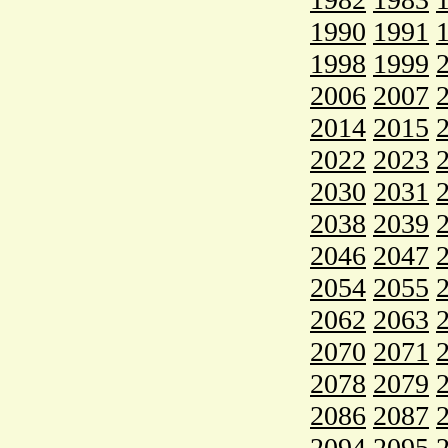
1990
1991
1998
1999
2006
2007
2014
2015
2022
2023
2030
2031
2038
2039
2046
2047
2054
2055
2062
2063
2070
2071
2078
2079
2086
2087
2094
2095