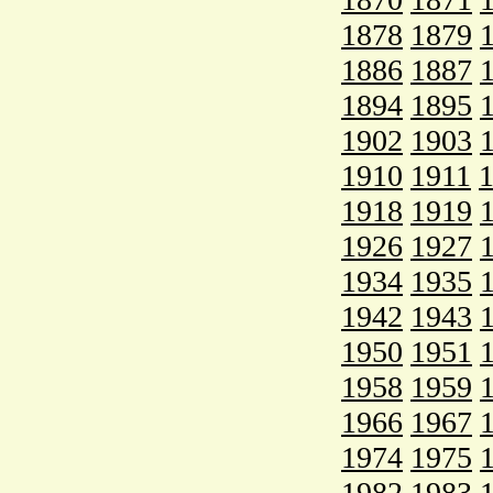
1878
1879
1886
1887
1894
1895
1902
1903
1910
1911
1918
1919
1926
1927
1934
1935
1942
1943
1950
1951
1958
1959
1966
1967
1974
1975
1982
1983