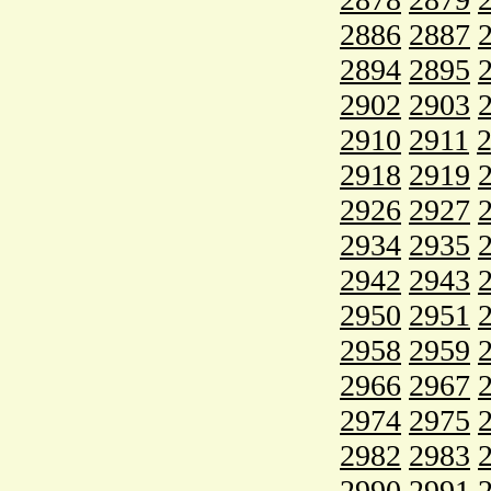
2886
2887
2894
2895
2902
2903
2910
2911
2918
2919
2926
2927
2934
2935
2942
2943
2950
2951
2958
2959
2966
2967
2974
2975
2982
2983
2990
2991