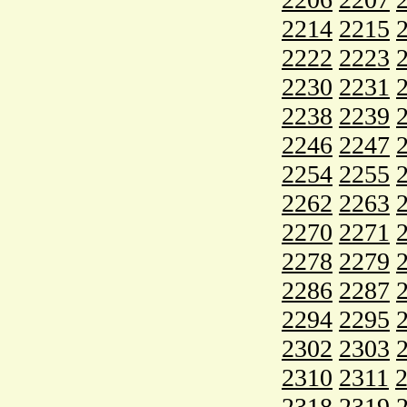
2214
2215
2222
2223
2230
2231
2238
2239
2246
2247
2254
2255
2262
2263
2270
2271
2278
2279
2286
2287
2294
2295
2302
2303
2310
2311
2318
2319