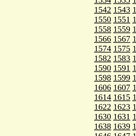
1542
1543
1550
1551
1558
1559
1566
1567
1574
1575
1582
1583
1590
1591
1598
1599
1606
1607
1614
1615
1622
1623
1630
1631
1638
1639
1646
1647