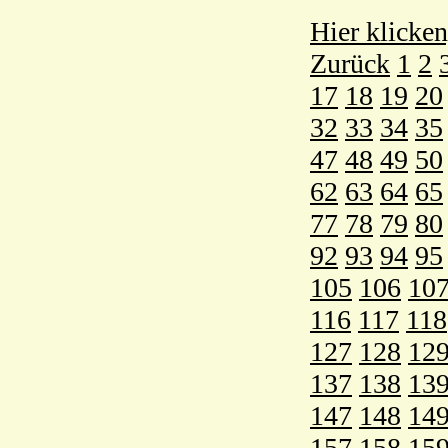
Hier klicken
Zurück
1
2
17
18
19
20
32
33
34
35
47
48
49
50
62
63
64
65
77
78
79
80
92
93
94
95
105
106
10
116
117
118
127
128
12
137
138
13
147
148
14
157
158
15