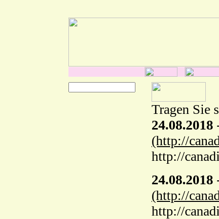
Tragen Sie s
24.08.2018
(http://can
http://cana
24.08.2018
(http://can
http://cana