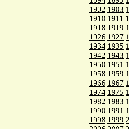
1902
1903
1910
1911
1918
1919
1926
1927
1934
1935
1942
1943
1950
1951
1958
1959
1966
1967
1974
1975
1982
1983
1990
1991
1998
1999
2006
2007