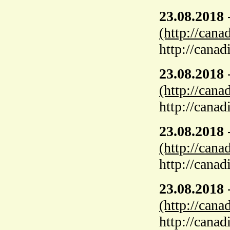
23.08.2018
(http://can
http://cana
23.08.2018
(http://can
http://cana
23.08.2018
(http://can
http://cana
23.08.2018
(http://can
http://cana