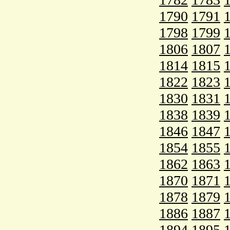
1790
1791
1798
1799
1806
1807
1814
1815
1822
1823
1830
1831
1838
1839
1846
1847
1854
1855
1862
1863
1870
1871
1878
1879
1886
1887
1894
1895