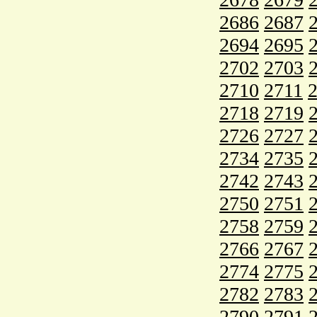
2686
2687
2694
2695
2702
2703
2710
2711
2718
2719
2726
2727
2734
2735
2742
2743
2750
2751
2758
2759
2766
2767
2774
2775
2782
2783
2790
2791