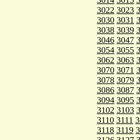
3022
3023
3030
3031
3038
3039
3046
3047
3054
3055
3062
3063
3070
3071
3078
3079
3086
3087
3094
3095
3102
3103
3110
3111
3
3118
3119
3
3126
3127