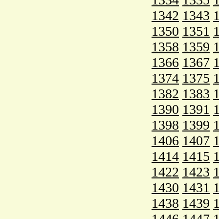
1342
1343
1350
1351
1358
1359
1366
1367
1374
1375
1382
1383
1390
1391
1398
1399
1406
1407
1414
1415
1422
1423
1430
1431
1438
1439
1446
1447