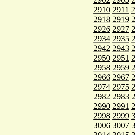
2910
2911
2918
2919
2926
2927
2934
2935
2942
2943
2950
2951
2958
2959
2966
2967
2974
2975
2982
2983
2990
2991
2998
2999
3006
3007
3014
3015