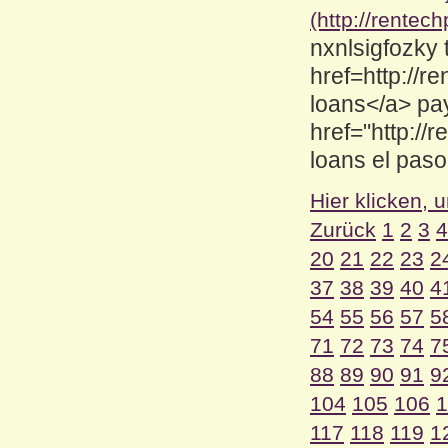
(http://rentec
nxnlsigfozky
href=http://
loans</a> pay
href="http:/
loans el pas
Hier klicken, 
Zurück
1
2
3
4
20
21
22
23
2
37
38
39
40
4
54
55
56
57
5
71
72
73
74
7
88
89
90
91
9
104
105
106
1
117
118
119
1