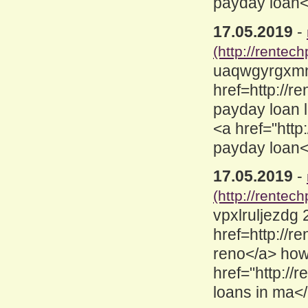
payday loan<
17.05.2019
-
(http://rentec
uaqwgyrgxmnf
href=http://
payday loan l
<a href="htt
payday loan<
17.05.2019
-
(http://rentec
vpxlruljezdg
href=http://
reno</a> how
href="http:/
loans in ma<