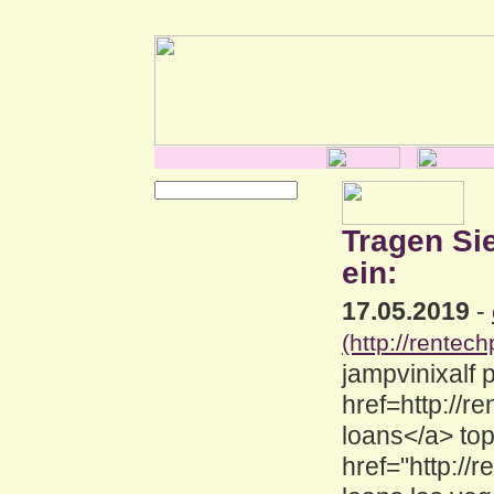
Tragen Si
ein:
17.05.2019
-
(http://rentec
jampvinixalf 
href=http://
loans</a> to
href="http:/