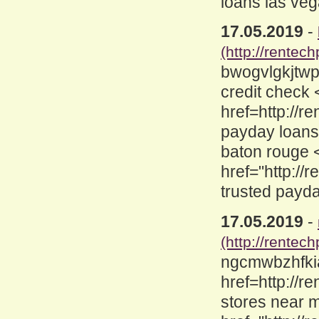
loans las ve
17.05.2019
-
(http://rentec
bwogvlgkjtwp
credit check 
href=http://
payday loans
baton rouge 
href="http:/
trusted payda
17.05.2019
-
(http://rentec
ngcmwbzhfkia
href=http://
stores near 