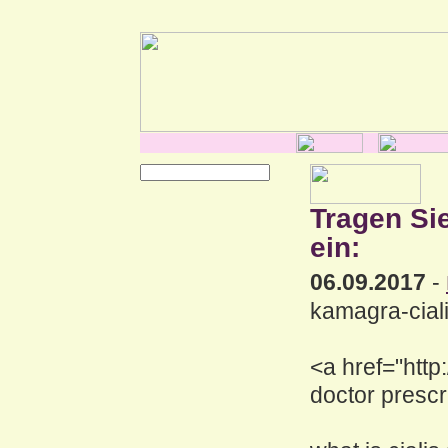
Tragen Si
ein:
06.09.2017
-
kamagra-ciali
<a href="http:
doctor prescr