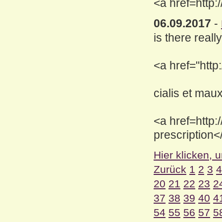
<a href=http:
06.09.2017
-
is there reall
<a href="http
cialis et mau
<a href=http:/
prescription<
Hier klicken, 
Zurück
1
2
3
4
20
21
22
23
2
37
38
39
40
4
54
55
56
57
5