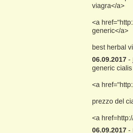
viagra</a>
<a href="http
generic</a>
best herbal v
06.09.2017
-
generic cialis 
<a href="http
prezzo del cia
<a href=http:
06.09.2017
-