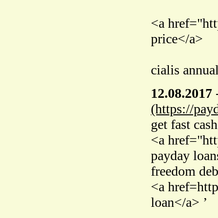
<a href="htt
price</a>
cialis annua
12.08.2017
(https://pay
get fast cash
<a href="ht
payday loan
freedom debt
<a href=htt
loan</a> ’