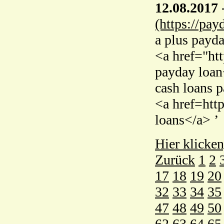
12.08.2017
(https://pay
a plus payd
<a href="ht
payday loan
cash loans 
<a href=htt
loans</a> ’
Hier klicken
Zurück
1
2
17
18
19
20
32
33
34
35
47
48
49
50
62
63
64
65