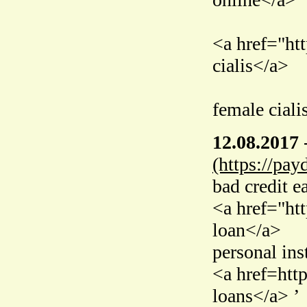
<a href="ht
cialis</a>
female ciali
12.08.2017
(https://pay
bad credit e
<a href="ht
loan</a>
personal ins
<a href=htt
loans</a> ’