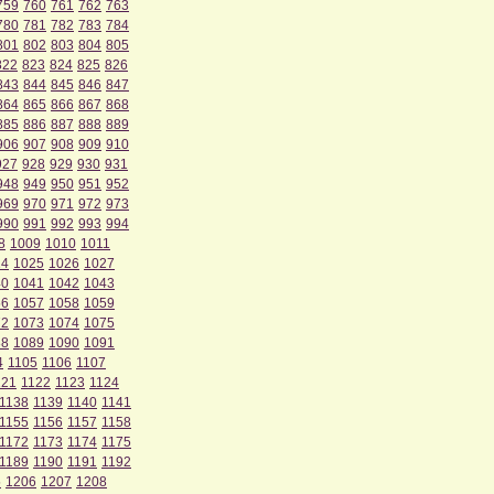
759
760
761
762
763
780
781
782
783
784
801
802
803
804
805
822
823
824
825
826
843
844
845
846
847
864
865
866
867
868
885
886
887
888
889
906
907
908
909
910
927
928
929
930
931
948
949
950
951
952
969
970
971
972
973
990
991
992
993
994
8
1009
1010
1011
24
1025
1026
1027
40
1041
1042
1043
56
1057
1058
1059
72
1073
1074
1075
88
1089
1090
1091
4
1105
1106
1107
121
1122
1123
1124
1138
1139
1140
1141
1155
1156
1157
1158
1172
1173
1174
1175
1189
1190
1191
1192
5
1206
1207
1208