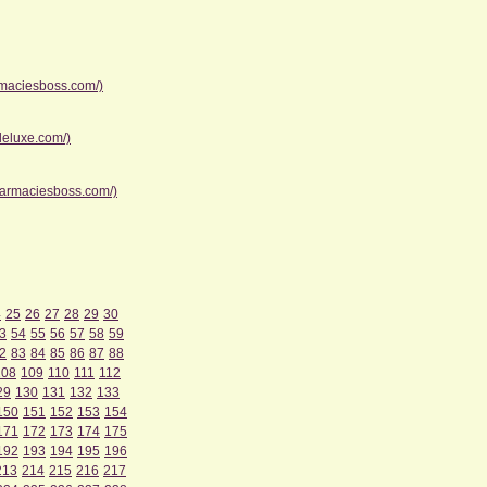
rmaciesboss.com/)
deluxe.com/)
harmaciesboss.com/)
4
25
26
27
28
29
30
3
54
55
56
57
58
59
2
83
84
85
86
87
88
108
109
110
111
112
29
130
131
132
133
150
151
152
153
154
171
172
173
174
175
192
193
194
195
196
213
214
215
216
217