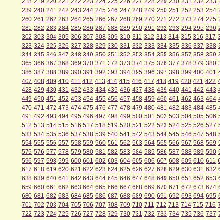
218
219
220
221
222
223
224
225
226
227
228
229
230
231
232
233
239
240
241
242
243
244
245
246
247
248
249
250
251
252
253
254
260
261
262
263
264
265
266
267
268
269
270
271
272
273
274
275
281
282
283
284
285
286
287
288
289
290
291
292
293
294
295
296
302
303
304
305
306
307
308
309
310
311
312
313
314
315
316
317
323
324
325
326
327
328
329
330
331
332
333
334
335
336
337
338
344
345
346
347
348
349
350
351
352
353
354
355
356
357
358
359
365
366
367
368
369
370
371
372
373
374
375
376
377
378
379
380
386
387
388
389
390
391
392
393
394
395
396
397
398
399
400
401
407
408
409
410
411
412
413
414
415
416
417
418
419
420
421
422
428
429
430
431
432
433
434
435
436
437
438
439
440
441
442
443
449
450
451
452
453
454
455
456
457
458
459
460
461
462
463
464
470
471
472
473
474
475
476
477
478
479
480
481
482
483
484
485
491
492
493
494
495
496
497
498
499
500
501
502
503
504
505
506
512
513
514
515
516
517
518
519
520
521
522
523
524
525
526
527
533
534
535
536
537
538
539
540
541
542
543
544
545
546
547
548
554
555
556
557
558
559
560
561
562
563
564
565
566
567
568
569
575
576
577
578
579
580
581
582
583
584
585
586
587
588
589
590
596
597
598
599
600
601
602
603
604
605
606
607
608
609
610
611
617
618
619
620
621
622
623
624
625
626
627
628
629
630
631
632
638
639
640
641
642
643
644
645
646
647
648
649
650
651
652
653
659
660
661
662
663
664
665
666
667
668
669
670
671
672
673
674
680
681
682
683
684
685
686
687
688
689
690
691
692
693
694
695
701
702
703
704
705
706
707
708
709
710
711
712
713
714
715
716
722
723
724
725
726
727
728
729
730
731
732
733
734
735
736
737