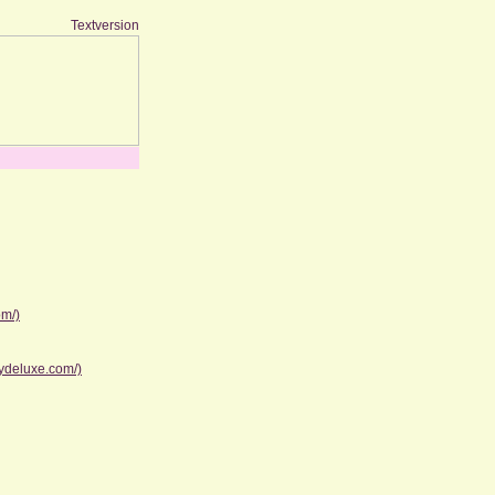
Textversion
om/)
ydeluxe.com/)