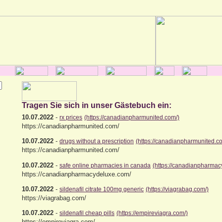
Tragen Sie sich in unser Gästebuch ein:
10.07.2022
-
rx prices
(https://canadianpharmunited.com/)
https://canadianpharmunited.com/
10.07.2022
-
drugs without a prescription
(https://canadianpharmunited.c
https://canadianpharmunited.com/
10.07.2022
-
safe online pharmacies in canada
(https://canadianpharmac
https://canadianpharmacydeluxe.com/
10.07.2022
-
sildenafil citrate 100mg generic
(https://viagrabag.com/)
https://viagrabag.com/
10.07.2022
-
sildenafil cheap pills
(https://empireviagra.com/)
https://empireviagra.com/