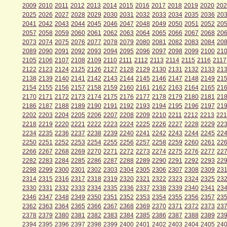
2009
2010
2011
2012
2013
2014
2015
2016
2017
2018
2019
2020
202
2025
2026
2027
2028
2029
2030
2031
2032
2033
2034
2035
2036
20
2041
2042
2043
2044
2045
2046
2047
2048
2049
2050
2051
2052
20
2057
2058
2059
2060
2061
2062
2063
2064
2065
2066
2067
2068
20
2073
2074
2075
2076
2077
2078
2079
2080
2081
2082
2083
2084
20
2089
2090
2091
2092
2093
2094
2095
2096
2097
2098
2099
2100
21
2105
2106
2107
2108
2109
2110
2111
2112
2113
2114
2115
2116
2117
2122
2123
2124
2125
2126
2127
2128
2129
2130
2131
2132
2133
21
2138
2139
2140
2141
2142
2143
2144
2145
2146
2147
2148
2149
21
2154
2155
2156
2157
2158
2159
2160
2161
2162
2163
2164
2165
21
2170
2171
2172
2173
2174
2175
2176
2177
2178
2179
2180
2181
21
2186
2187
2188
2189
2190
2191
2192
2193
2194
2195
2196
2197
21
2202
2203
2204
2205
2206
2207
2208
2209
2210
2211
2212
2213
221
2218
2219
2220
2221
2222
2223
2224
2225
2226
2227
2228
2229
22
2234
2235
2236
2237
2238
2239
2240
2241
2242
2243
2244
2245
22
2250
2251
2252
2253
2254
2255
2256
2257
2258
2259
2260
2261
22
2266
2267
2268
2269
2270
2271
2272
2273
2274
2275
2276
2277
22
2282
2283
2284
2285
2286
2287
2288
2289
2290
2291
2292
2293
22
2298
2299
2300
2301
2302
2303
2304
2305
2306
2307
2308
2309
23
2314
2315
2316
2317
2318
2319
2320
2321
2322
2323
2324
2325
23
2330
2331
2332
2333
2334
2335
2336
2337
2338
2339
2340
2341
23
2346
2347
2348
2349
2350
2351
2352
2353
2354
2355
2356
2357
23
2362
2363
2364
2365
2366
2367
2368
2369
2370
2371
2372
2373
23
2378
2379
2380
2381
2382
2383
2384
2385
2386
2387
2388
2389
23
2394
2395
2396
2397
2398
2399
2400
2401
2402
2403
2404
2405
24