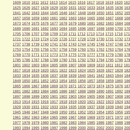
1609
1610
1611
1612
1613
1614
1615
1616
1617
1618
1619
1620
162
1625
1626
1627
1628
1629
1630
1631
1632
1633
1634
1635
1636
16
1641
1642
1643
1644
1645
1646
1647
1648
1649
1650
1651
1652
16
1657
1658
1659
1660
1661
1662
1663
1664
1665
1666
1667
1668
16
1673
1674
1675
1676
1677
1678
1679
1680
1681
1682
1683
1684
16
1689
1690
1691
1692
1693
1694
1695
1696
1697
1698
1699
1700
17
1705
1706
1707
1708
1709
1710
1711
1712
1713
1714
1715
1716
171
1721
1722
1723
1724
1725
1726
1727
1728
1729
1730
1731
1732
17
1737
1738
1739
1740
1741
1742
1743
1744
1745
1746
1747
1748
17
1753
1754
1755
1756
1757
1758
1759
1760
1761
1762
1763
1764
17
1769
1770
1771
1772
1773
1774
1775
1776
1777
1778
1779
1780
17
1785
1786
1787
1788
1789
1790
1791
1792
1793
1794
1795
1796
17
1801
1802
1803
1804
1805
1806
1807
1808
1809
1810
1811
1812
181
1817
1818
1819
1820
1821
1822
1823
1824
1825
1826
1827
1828
18
1833
1834
1835
1836
1837
1838
1839
1840
1841
1842
1843
1844
18
1849
1850
1851
1852
1853
1854
1855
1856
1857
1858
1859
1860
18
1865
1866
1867
1868
1869
1870
1871
1872
1873
1874
1875
1876
18
1881
1882
1883
1884
1885
1886
1887
1888
1889
1890
1891
1892
18
1897
1898
1899
1900
1901
1902
1903
1904
1905
1906
1907
1908
19
1913
1914
1915
1916
1917
1918
1919
1920
1921
1922
1923
1924
19
1929
1930
1931
1932
1933
1934
1935
1936
1937
1938
1939
1940
19
1945
1946
1947
1948
1949
1950
1951
1952
1953
1954
1955
1956
19
1961
1962
1963
1964
1965
1966
1967
1968
1969
1970
1971
1972
19
1977
1978
1979
1980
1981
1982
1983
1984
1985
1986
1987
1988
19
1993
1994
1995
1996
1997
1998
1999
2000
2001
2002
2003
2004
20