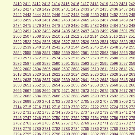
2410
2411
2412
2413
2414
2415
2416
2417
2418
2419
2420
2421
242
2426
2427
2428
2429
2430
2431
2432
2433
2434
2435
2436
2437
24
2442
2443
2444
2445
2446
2447
2448
2449
2450
2451
2452
2453
24
2458
2459
2460
2461
2462
2463
2464
2465
2466
2467
2468
2469
24
2474
2475
2476
2477
2478
2479
2480
2481
2482
2483
2484
2485
24
2490
2491
2492
2493
2494
2495
2496
2497
2498
2499
2500
2501
25
2506
2507
2508
2509
2510
2511
2512
2513
2514
2515
2516
2517
251
2522
2523
2524
2525
2526
2527
2528
2529
2530
2531
2532
2533
25
2538
2539
2540
2541
2542
2543
2544
2545
2546
2547
2548
2549
25
2554
2555
2556
2557
2558
2559
2560
2561
2562
2563
2564
2565
25
2570
2571
2572
2573
2574
2575
2576
2577
2578
2579
2580
2581
25
2586
2587
2588
2589
2590
2591
2592
2593
2594
2595
2596
2597
25
2602
2603
2604
2605
2606
2607
2608
2609
2610
2611
2612
2613
261
2618
2619
2620
2621
2622
2623
2624
2625
2626
2627
2628
2629
26
2634
2635
2636
2637
2638
2639
2640
2641
2642
2643
2644
2645
26
2650
2651
2652
2653
2654
2655
2656
2657
2658
2659
2660
2661
26
2666
2667
2668
2669
2670
2671
2672
2673
2674
2675
2676
2677
26
2682
2683
2684
2685
2686
2687
2688
2689
2690
2691
2692
2693
26
2698
2699
2700
2701
2702
2703
2704
2705
2706
2707
2708
2709
27
2714
2715
2716
2717
2718
2719
2720
2721
2722
2723
2724
2725
27
2730
2731
2732
2733
2734
2735
2736
2737
2738
2739
2740
2741
27
2746
2747
2748
2749
2750
2751
2752
2753
2754
2755
2756
2757
27
2762
2763
2764
2765
2766
2767
2768
2769
2770
2771
2772
2773
27
2778
2779
2780
2781
2782
2783
2784
2785
2786
2787
2788
2789
27
2794
2795
2796
2797
2798
2799
2800
2801
2802
2803
2804
2805
28