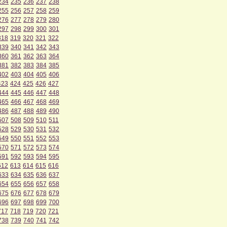
234
235
236
237
238
255
256
257
258
259
276
277
278
279
280
297
298
299
300
301
318
319
320
321
322
339
340
341
342
343
360
361
362
363
364
381
382
383
384
385
402
403
404
405
406
423
424
425
426
427
444
445
446
447
448
465
466
467
468
469
486
487
488
489
490
507
508
509
510
511
528
529
530
531
532
549
550
551
552
553
570
571
572
573
574
591
592
593
594
595
612
613
614
615
616
633
634
635
636
637
654
655
656
657
658
675
676
677
678
679
696
697
698
699
700
717
718
719
720
721
738
739
740
741
742