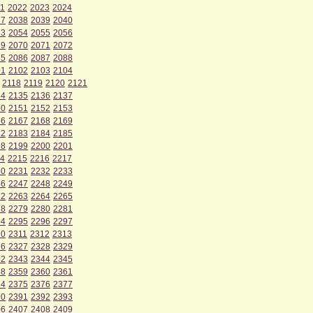
1
2022
2023
2024
37
2038
2039
2040
53
2054
2055
2056
69
2070
2071
2072
85
2086
2087
2088
01
2102
2103
2104
2118
2119
2120
2121
34
2135
2136
2137
50
2151
2152
2153
66
2167
2168
2169
82
2183
2184
2185
98
2199
2200
2201
4
2215
2216
2217
30
2231
2232
2233
46
2247
2248
2249
62
2263
2264
2265
78
2279
2280
2281
94
2295
2296
2297
10
2311
2312
2313
26
2327
2328
2329
42
2343
2344
2345
58
2359
2360
2361
74
2375
2376
2377
90
2391
2392
2393
06
2407
2408
2409