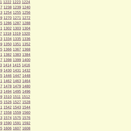
1
1222
1223
1224
37
1238
1239
1240
53
1254
1255
1256
69
1270
1271
1272
85
1286
1287
1288
01
1302
1303
1304
7
1318
1319
1320
33
1334
1335
1336
49
1350
1351
1352
65
1366
1367
1368
81
1382
1383
1384
97
1398
1399
1400
3
1414
1415
1416
29
1430
1431
1432
45
1446
1447
1448
61
1462
1463
1464
77
1478
1479
1480
93
1494
1495
1496
09
1510
1511
1512
25
1526
1527
1528
41
1542
1543
1544
57
1558
1559
1560
73
1574
1575
1576
89
1590
1591
1592
05
1606
1607
1608