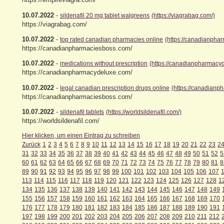
10.07.2022
-
sildenafil 20 mg tablet walgreens
(https://viagrabag.com/)
https://viagrabag.com/
10.07.2022
-
top rated canadian pharmacies online
(https://canadianpha
https://canadianpharmaciesboss.com/
10.07.2022
-
medications without prescription
(https://canadianpharmacy
https://canadianpharmacydeluxe.com/
10.07.2022
-
legal canadian prescription drugs online
(https://canadianp
https://canadianpharmaciesboss.com/
10.07.2022
-
sildenafil tablets
(https://worldsildenafil.com/)
https://worldsildenafil.com/
Hier klicken, um einen Eintrag zu schreiben
Zurück
1
2
3
4
5
6
7
8
9
10
11
12
13
14
15
16
17
18
19
20
21
22
23
2
31
32
33
34
35
36
37
38
39
40
41
42
43
44
45
46
47
48
49
50
51
52
5
60
61
62
63
64
65
66
67
68
69
70
71
72
73
74
75
76
77
78
79
80
81
8
89
90
91
92
93
94
95
96
97
98
99
100
101
102
103
104
105
106
107
113
114
115
116
117
118
119
120
121
122
123
124
125
126
127
128
1
134
135
136
137
138
139
140
141
142
143
144
145
146
147
148
149
155
156
157
158
159
160
161
162
163
164
165
166
167
168
169
170
176
177
178
179
180
181
182
183
184
185
186
187
188
189
190
191
197
198
199
200
201
202
203
204
205
206
207
208
209
210
211
212