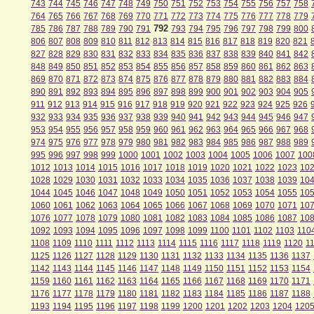
743
744
745
746
747
748
749
750
751
752
753
754
755
756
757
758
764
765
766
767
768
769
770
771
772
773
774
775
776
777
778
779
792
785
786
787
788
789
790
791
793
794
795
796
797
798
799
800
806
807
808
809
810
811
812
813
814
815
816
817
818
819
820
821
827
828
829
830
831
832
833
834
835
836
837
838
839
840
841
842
848
849
850
851
852
853
854
855
856
857
858
859
860
861
862
863
869
870
871
872
873
874
875
876
877
878
879
880
881
882
883
884
890
891
892
893
894
895
896
897
898
899
900
901
902
903
904
905
911
912
913
914
915
916
917
918
919
920
921
922
923
924
925
926
932
933
934
935
936
937
938
939
940
941
942
943
944
945
946
947
953
954
955
956
957
958
959
960
961
962
963
964
965
966
967
968
974
975
976
977
978
979
980
981
982
983
984
985
986
987
988
989
995
996
997
998
999
1000
1001
1002
1003
1004
1005
1006
1007
100
1012
1013
1014
1015
1016
1017
1018
1019
1020
1021
1022
1023
10
1028
1029
1030
1031
1032
1033
1034
1035
1036
1037
1038
1039
10
1044
1045
1046
1047
1048
1049
1050
1051
1052
1053
1054
1055
10
1060
1061
1062
1063
1064
1065
1066
1067
1068
1069
1070
1071
10
1076
1077
1078
1079
1080
1081
1082
1083
1084
1085
1086
1087
10
1092
1093
1094
1095
1096
1097
1098
1099
1100
1101
1102
1103
110
1108
1109
1110
1111
1112
1113
1114
1115
1116
1117
1118
1119
1120
1
1125
1126
1127
1128
1129
1130
1131
1132
1133
1134
1135
1136
1137
1142
1143
1144
1145
1146
1147
1148
1149
1150
1151
1152
1153
1154
1159
1160
1161
1162
1163
1164
1165
1166
1167
1168
1169
1170
1171
1176
1177
1178
1179
1180
1181
1182
1183
1184
1185
1186
1187
1188
1193
1194
1195
1196
1197
1198
1199
1200
1201
1202
1203
1204
120