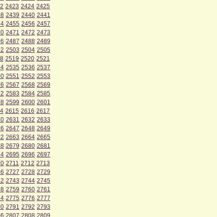
2
2423
2424
2425
38
2439
2440
2441
54
2455
2456
2457
70
2471
2472
2473
86
2487
2488
2489
02
2503
2504
2505
8
2519
2520
2521
34
2535
2536
2537
50
2551
2552
2553
66
2567
2568
2569
82
2583
2584
2585
98
2599
2600
2601
4
2615
2616
2617
30
2631
2632
2633
46
2647
2648
2649
62
2663
2664
2665
78
2679
2680
2681
94
2695
2696
2697
10
2711
2712
2713
26
2727
2728
2729
42
2743
2744
2745
58
2759
2760
2761
74
2775
2776
2777
90
2791
2792
2793
06
2807
2808
2809