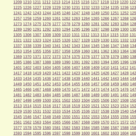
1209
1210
1211
1212
1213
1214
1215
1216
1217
1218
1219
1220
122
1225
1226
1227
1228
1229
1230
1231
1232
1233
1234
1235
1236
12
1241
1242
1243
1244
1245
1246
1247
1248
1249
1250
1251
1252
12
1257
1258
1259
1260
1261
1262
1263
1264
1265
1266
1267
1268
12
1273
1274
1275
1276
1277
1278
1279
1280
1281
1282
1283
1284
12
1289
1290
1291
1292
1293
1294
1295
1296
1297
1298
1299
1300
13
1305
1306
1307
1308
1309
1310
1311
1312
1313
1314
1315
1316
131
1321
1322
1323
1324
1325
1326
1327
1328
1329
1330
1331
1332
13
1337
1338
1339
1340
1341
1342
1343
1344
1345
1346
1347
1348
13
1353
1354
1355
1356
1357
1358
1359
1360
1361
1362
1363
1364
13
1369
1370
1371
1372
1373
1374
1375
1376
1377
1378
1379
1380
13
1385
1386
1387
1388
1389
1390
1391
1392
1393
1394
1395
1396
13
1401
1402
1403
1404
1405
1406
1407
1408
1409
1410
1411
1412
141
1417
1418
1419
1420
1421
1422
1423
1424
1425
1426
1427
1428
14
1433
1434
1435
1436
1437
1438
1439
1440
1441
1442
1443
1444
14
1449
1450
1451
1452
1453
1454
1455
1456
1457
1458
1459
1460
14
1465
1466
1467
1468
1469
1470
1471
1472
1473
1474
1475
1476
14
1481
1482
1483
1484
1485
1486
1487
1488
1489
1490
1491
1492
14
1497
1498
1499
1500
1501
1502
1503
1504
1505
1506
1507
1508
15
1513
1514
1515
1516
1517
1518
1519
1520
1521
1522
1523
1524
15
1529
1530
1531
1532
1533
1534
1535
1536
1537
1538
1539
1540
15
1545
1546
1547
1548
1549
1550
1551
1552
1553
1554
1555
1556
15
1561
1562
1563
1564
1565
1566
1567
1568
1569
1570
1571
1572
15
1577
1578
1579
1580
1581
1582
1583
1584
1585
1586
1587
1588
15
1593
1594
1595
1596
1597
1598
1599
1600
1601
1602
1603
1604
16