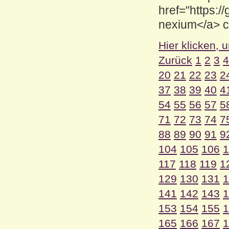
href="https:
nexium</a> ci
Hier klicken, 
Zurück
1
2
3
4
20
21
22
23
2
37
38
39
40
4
54
55
56
57
5
71
72
73
74
7
88
89
90
91
9
104
105
106
1
117
118
119
1
129
130
131
1
141
142
143
1
153
154
155
1
165
166
167
1