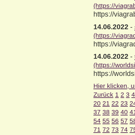
(https://viagr
https://viagr
14.06.2022
-
(https://viagr
https://viagr
14.06.2022
-
(https://worlds
https://worlds
Hier klicken, 
Zurück
1
2
3
4
20
21
22
23
2
37
38
39
40
4
54
55
56
57
5
71
72
73
74
7