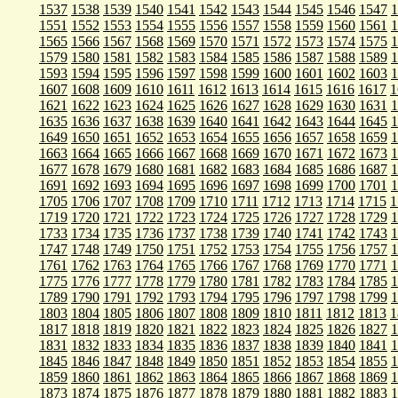
1537
1538
1539
1540
1541
1542
1543
1544
1545
1546
1547
1
1551
1552
1553
1554
1555
1556
1557
1558
1559
1560
1561
1
1565
1566
1567
1568
1569
1570
1571
1572
1573
1574
1575
1
1579
1580
1581
1582
1583
1584
1585
1586
1587
1588
1589
1
1593
1594
1595
1596
1597
1598
1599
1600
1601
1602
1603
1
1607
1608
1609
1610
1611
1612
1613
1614
1615
1616
1617
1
1621
1622
1623
1624
1625
1626
1627
1628
1629
1630
1631
1
1635
1636
1637
1638
1639
1640
1641
1642
1643
1644
1645
1
1649
1650
1651
1652
1653
1654
1655
1656
1657
1658
1659
1
1663
1664
1665
1666
1667
1668
1669
1670
1671
1672
1673
1
1677
1678
1679
1680
1681
1682
1683
1684
1685
1686
1687
1
1691
1692
1693
1694
1695
1696
1697
1698
1699
1700
1701
1
1705
1706
1707
1708
1709
1710
1711
1712
1713
1714
1715
1
1719
1720
1721
1722
1723
1724
1725
1726
1727
1728
1729
1
1733
1734
1735
1736
1737
1738
1739
1740
1741
1742
1743
1
1747
1748
1749
1750
1751
1752
1753
1754
1755
1756
1757
1
1761
1762
1763
1764
1765
1766
1767
1768
1769
1770
1771
1
1775
1776
1777
1778
1779
1780
1781
1782
1783
1784
1785
1
1789
1790
1791
1792
1793
1794
1795
1796
1797
1798
1799
1
1803
1804
1805
1806
1807
1808
1809
1810
1811
1812
1813
1
1817
1818
1819
1820
1821
1822
1823
1824
1825
1826
1827
1
1831
1832
1833
1834
1835
1836
1837
1838
1839
1840
1841
1
1845
1846
1847
1848
1849
1850
1851
1852
1853
1854
1855
1
1859
1860
1861
1862
1863
1864
1865
1866
1867
1868
1869
1
1873
1874
1875
1876
1877
1878
1879
1880
1881
1882
1883
1