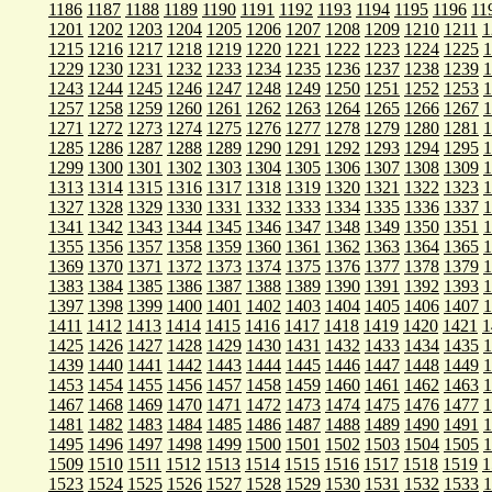
1186
1187
1188
1189
1190
1191
1192
1193
1194
1195
1196
11
1201
1202
1203
1204
1205
1206
1207
1208
1209
1210
1211
1
1215
1216
1217
1218
1219
1220
1221
1222
1223
1224
1225
1
1229
1230
1231
1232
1233
1234
1235
1236
1237
1238
1239
1
1243
1244
1245
1246
1247
1248
1249
1250
1251
1252
1253
1
1257
1258
1259
1260
1261
1262
1263
1264
1265
1266
1267
1
1271
1272
1273
1274
1275
1276
1277
1278
1279
1280
1281
1
1285
1286
1287
1288
1289
1290
1291
1292
1293
1294
1295
1
1299
1300
1301
1302
1303
1304
1305
1306
1307
1308
1309
1
1313
1314
1315
1316
1317
1318
1319
1320
1321
1322
1323
1
1327
1328
1329
1330
1331
1332
1333
1334
1335
1336
1337
1
1341
1342
1343
1344
1345
1346
1347
1348
1349
1350
1351
1
1355
1356
1357
1358
1359
1360
1361
1362
1363
1364
1365
1
1369
1370
1371
1372
1373
1374
1375
1376
1377
1378
1379
1
1383
1384
1385
1386
1387
1388
1389
1390
1391
1392
1393
1
1397
1398
1399
1400
1401
1402
1403
1404
1405
1406
1407
1
1411
1412
1413
1414
1415
1416
1417
1418
1419
1420
1421
1
1425
1426
1427
1428
1429
1430
1431
1432
1433
1434
1435
1
1439
1440
1441
1442
1443
1444
1445
1446
1447
1448
1449
1
1453
1454
1455
1456
1457
1458
1459
1460
1461
1462
1463
1
1467
1468
1469
1470
1471
1472
1473
1474
1475
1476
1477
1
1481
1482
1483
1484
1485
1486
1487
1488
1489
1490
1491
1
1495
1496
1497
1498
1499
1500
1501
1502
1503
1504
1505
1
1509
1510
1511
1512
1513
1514
1515
1516
1517
1518
1519
1
1523
1524
1525
1526
1527
1528
1529
1530
1531
1532
1533
1