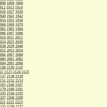
898
1899
1900
912
1913
1914
926
1927
1928
940
1941
1942
954
1955
1956
968
1969
1970
982
1983
1984
996
1997
1998
010
2011
2012
024
2025
2026
038
2039
2040
052
2053
2054
066
2067
2068
080
2081
2082
094
2095
2096
108
2109
2110
22
2123
2124
2125
137
2138
2139
151
2152
2153
165
2166
2167
179
2180
2181
193
2194
2195
207
2208
2209
221
2222
2223
235
2236
2237