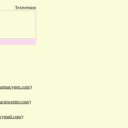
Textversion
pharmacygen.com/)
aciescenter.com/)
acymail.com/)