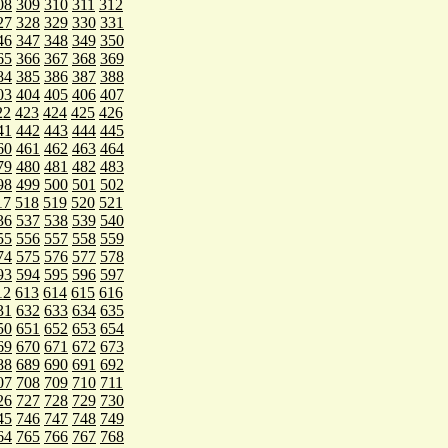
08
309
310
311
312
27
328
329
330
331
46
347
348
349
350
65
366
367
368
369
84
385
386
387
388
03
404
405
406
407
22
423
424
425
426
41
442
443
444
445
60
461
462
463
464
79
480
481
482
483
98
499
500
501
502
17
518
519
520
521
36
537
538
539
540
55
556
557
558
559
74
575
576
577
578
93
594
595
596
597
12
613
614
615
616
31
632
633
634
635
50
651
652
653
654
69
670
671
672
673
88
689
690
691
692
07
708
709
710
711
26
727
728
729
730
45
746
747
748
749
64
765
766
767
768