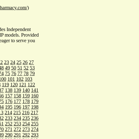
npharmacy.com/)
des Independent
VIP models. Provided
 eager to serve you
22
23
24
25
26
27
48
49
50
51
52
53
74
75
76
77
78
79
100
101
102
103
8
119
120
121
122
37
138
139
140
141
56
157
158
159
160
75
176
177
178
179
94
195
196
197
198
13
214
215
216
217
32
233
234
235
236
51
252
253
254
255
70
271
272
273
274
89
290
291
292
293