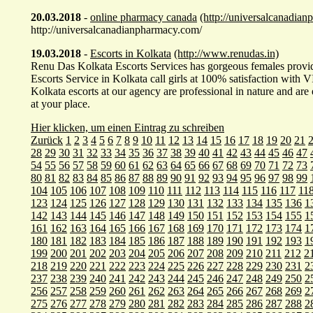
20.03.2018
-
online pharmacy canada
(http://universalcanadia
http://universalcanadianpharmacy.com/
19.03.2018
-
Escorts in Kolkata
(http://www.renudas.in)
Renu Das Kolkata Escorts Services has gorgeous females provi
Escorts Service in Kolkata call girls at 100% satisfaction with 
Kolkata escorts at our agency are professional in nature and are
at your place.
Hier klicken, um einen Eintrag zu schreiben
Zurück
1
2
3
4
5
6
7
8
9
10
11
12
13
14
15
16
17
18
19
20
21
28
29
30
31
32
33
34
35
36
37
38
39
40
41
42
43
44
45
46
47
54
55
56
57
58
59
60
61
62
63
64
65
66
67
68
69
70
71
72
73
80
81
82
83
84
85
86
87
88
89
90
91
92
93
94
95
96
97
98
99
104
105
106
107
108
109
110
111
112
113
114
115
116
117
11
123
124
125
126
127
128
129
130
131
132
133
134
135
136
1
142
143
144
145
146
147
148
149
150
151
152
153
154
155
1
161
162
163
164
165
166
167
168
169
170
171
172
173
174
1
180
181
182
183
184
185
186
187
188
189
190
191
192
193
1
199
200
201
202
203
204
205
206
207
208
209
210
211
212
2
218
219
220
221
222
223
224
225
226
227
228
229
230
231
2
237
238
239
240
241
242
243
244
245
246
247
248
249
250
2
256
257
258
259
260
261
262
263
264
265
266
267
268
269
2
275
276
277
278
279
280
281
282
283
284
285
286
287
288
2