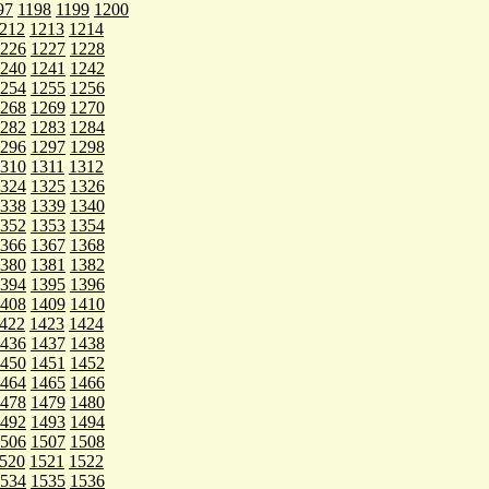
97
1198
1199
1200
212
1213
1214
226
1227
1228
240
1241
1242
254
1255
1256
268
1269
1270
282
1283
1284
296
1297
1298
310
1311
1312
324
1325
1326
338
1339
1340
352
1353
1354
366
1367
1368
380
1381
1382
394
1395
1396
408
1409
1410
422
1423
1424
436
1437
1438
450
1451
1452
464
1465
1466
478
1479
1480
492
1493
1494
506
1507
1508
520
1521
1522
534
1535
1536