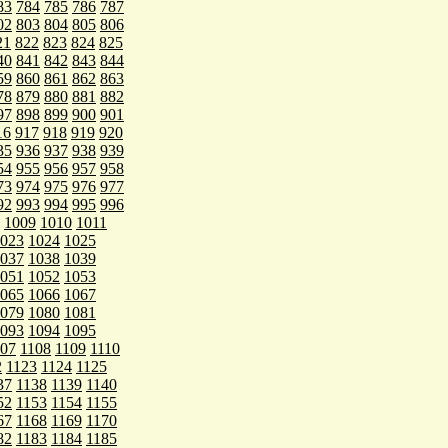
83
784
785
786
787
02
803
804
805
806
21
822
823
824
825
40
841
842
843
844
59
860
861
862
863
78
879
880
881
882
97
898
899
900
901
16
917
918
919
920
35
936
937
938
939
54
955
956
957
958
73
974
975
976
977
92
993
994
995
996
1009
1010
1011
023
1024
1025
037
1038
1039
051
1052
1053
065
1066
1067
079
1080
1081
093
1094
1095
107
1108
1109
1110
2
1123
1124
1125
37
1138
1139
1140
52
1153
1154
1155
67
1168
1169
1170
82
1183
1184
1185