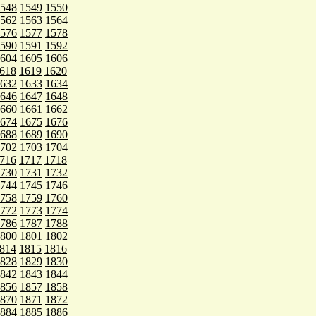
548
1549
1550
562
1563
1564
576
1577
1578
590
1591
1592
604
1605
1606
618
1619
1620
632
1633
1634
646
1647
1648
660
1661
1662
674
1675
1676
688
1689
1690
702
1703
1704
716
1717
1718
730
1731
1732
744
1745
1746
758
1759
1760
772
1773
1774
786
1787
1788
800
1801
1802
814
1815
1816
828
1829
1830
842
1843
1844
856
1857
1858
870
1871
1872
884
1885
1886