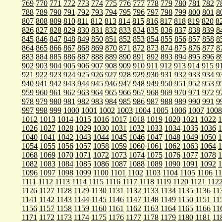
769
770
771
772
773
774
775
776
777
778
779
780
781
782
7
788
789
790
791
792
793
794
795
796
797
798
799
800
801
8
807
808
809
810
811
812
813
814
815
816
817
818
819
820
8
826
827
828
829
830
831
832
833
834
835
836
837
838
839
8
845
846
847
848
849
850
851
852
853
854
855
856
857
858
8
864
865
866
867
868
869
870
871
872
873
874
875
876
877
8
883
884
885
886
887
888
889
890
891
892
893
894
895
896
8
902
903
904
905
906
907
908
909
910
911
912
913
914
915
9
921
922
923
924
925
926
927
928
929
930
931
932
933
934
9
940
941
942
943
944
945
946
947
948
949
950
951
952
953
9
959
960
961
962
963
964
965
966
967
968
969
970
971
972
9
978
979
980
981
982
983
984
985
986
987
988
989
990
991
9
997
998
999
1000
1001
1002
1003
1004
1005
1006
1007
1008
1012
1013
1014
1015
1016
1017
1018
1019
1020
1021
1022
1
1026
1027
1028
1029
1030
1031
1032
1033
1034
1035
1036
1
1040
1041
1042
1043
1044
1045
1046
1047
1048
1049
1050
1
1054
1055
1056
1057
1058
1059
1060
1061
1062
1063
1064
1
1068
1069
1070
1071
1072
1073
1074
1075
1076
1077
1078
1
1082
1083
1084
1085
1086
1087
1088
1089
1090
1091
1092
1
1096
1097
1098
1099
1100
1101
1102
1103
1104
1105
1106
1
1111
1112
1113
1114
1115
1116
1117
1118
1119
1120
1121
112
1126
1127
1128
1129
1130
1131
1132
1133
1134
1135
1136
11
1141
1142
1143
1144
1145
1146
1147
1148
1149
1150
1151
11
1156
1157
1158
1159
1160
1161
1162
1163
1164
1165
1166
11
1171
1172
1173
1174
1175
1176
1177
1178
1179
1180
1181
11