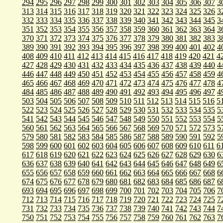
294
295
296
297
298
299
300
301
302
303
304
305
306
307
3
313
314
315
316
317
318
319
320
321
322
323
324
325
326
3
332
333
334
335
336
337
338
339
340
341
342
343
344
345
3
351
352
353
354
355
356
357
358
359
360
361
362
363
364
3
370
371
372
373
374
375
376
377
378
379
380
381
382
383
3
389
390
391
392
393
394
395
396
397
398
399
400
401
402
4
408
409
410
411
412
413
414
415
416
417
418
419
420
421
4
427
428
429
430
431
432
433
434
435
436
437
438
439
440
4
446
447
448
449
450
451
452
453
454
455
456
457
458
459
4
465
466
467
468
469
470
471
472
473
474
475
476
477
478
4
484
485
486
487
488
489
490
491
492
493
494
495
496
497
4
503
504
505
506
507
508
509
510
511
512
513
514
515
516
5
522
523
524
525
526
527
528
529
530
531
532
533
534
535
5
541
542
543
544
545
546
547
548
549
550
551
552
553
554
5
560
561
562
563
564
565
566
567
568
569
570
571
572
573
5
579
580
581
582
583
584
585
586
587
588
589
590
591
592
5
598
599
600
601
602
603
604
605
606
607
608
609
610
611
6
617
618
619
620
621
622
623
624
625
626
627
628
629
630
6
636
637
638
639
640
641
642
643
644
645
646
647
648
649
6
655
656
657
658
659
660
661
662
663
664
665
666
667
668
6
674
675
676
677
678
679
680
681
682
683
684
685
686
687
6
693
694
695
696
697
698
699
700
701
702
703
704
705
706
7
712
713
714
715
716
717
718
719
720
721
722
723
724
725
7
731
732
733
734
735
736
737
738
739
740
741
742
743
744
7
750
751
752
753
754
755
756
757
758
759
760
761
762
763
7