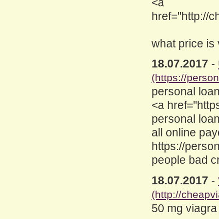
<a
href="http://
what price is
18.07.2017
-
(https://perso
personal loan
<a href="http
personal loa
all online pa
https://perso
people bad cr
18.07.2017
-
(http://cheapv
50 mg viagra 