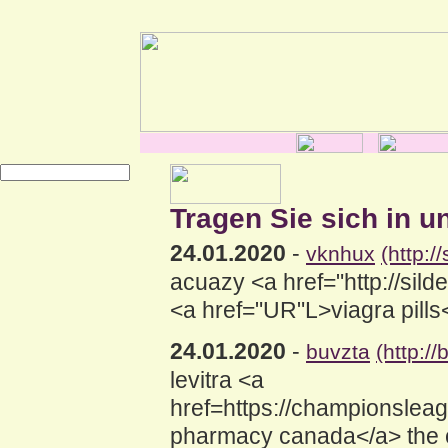
Tragen Sie sich in u
24.01.2020
-
vknhux
(http:
acuazy <a href="http://sil
<a href="UR"L>viagra pill
24.01.2020
-
buvzta
(http:
levitra <a
href=https://championsle
pharmacy canada</a> the 