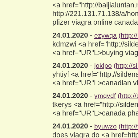
<a href="http://baijialun
http://221.131.71.138/a
pfizer viagra online cana
24.01.2020
-
ezywqa
(http:
kdmzwi <a href="http://si
<a href="UR"L>buying viag
24.01.2020
-
joklpo
(http://
yhtiyf <a href="http://si
<a href="UR"L>canadian via
24.01.2020
-
ymqvdf
(http:
tkerys <a href="http://sil
<a href="UR"L>canada phar
24.01.2020
-
byuwzo
(http:
does viagra do <a href=h