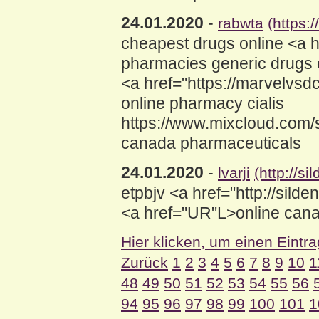
24.01.2020
-
rabwta
(https
cheapest drugs online <a 
pharmacies generic drugs 
<a href="https://marvelvs
online pharmacy cialis
https://www.mixcloud.com/
canada pharmaceuticals
24.01.2020
-
lvarji
(http://s
etpbjv <a href="http://sil
<a href="UR"L>online cana
Hier klicken, um einen Eintr
Zurück
1
2
3
4
5
6
7
8
9
10
1
48
49
50
51
52
53
54
55
56
94
95
96
97
98
99
100
101
1