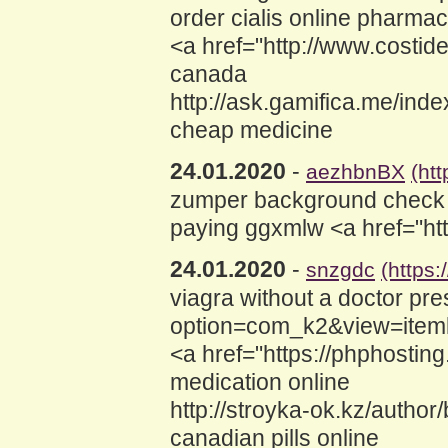
order cialis online pharmacy
<a href="http://www.costi
canada
http://ask.gamifica.me/in
cheap medicine
24.01.2020
-
aezhbnBX
(ht
zumper background check <
paying ggxmlw <a href="ht
24.01.2020
-
snzgdc
(https
viagra without a doctor pre
option=com_k2&view=iteml
<a href="https://phphosti
medication online
http://stroyka-ok.kz/autho
canadian pills online