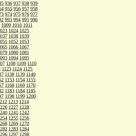
35
936
937
938
939
54
955
956
957
958
73
974
975
976
977
92
993
994
995
996
1009
1010
1011
023
1024
1025
037
1038
1039
051
1052
1053
065
1066
1067
079
1080
1081
093
1094
1095
107
1108
1109
1110
2
1123
1124
1125
37
1138
1139
1140
52
1153
1154
1155
67
1168
1169
1170
82
1183
1184
1185
97
1198
1199
1200
212
1213
1214
226
1227
1228
240
1241
1242
254
1255
1256
268
1269
1270
282
1283
1284
296
1297
1298