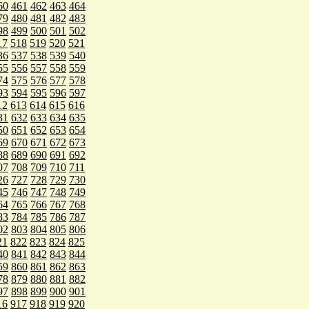
60
461
462
463
464
79
480
481
482
483
98
499
500
501
502
17
518
519
520
521
36
537
538
539
540
55
556
557
558
559
74
575
576
577
578
93
594
595
596
597
12
613
614
615
616
31
632
633
634
635
50
651
652
653
654
69
670
671
672
673
88
689
690
691
692
07
708
709
710
711
26
727
728
729
730
45
746
747
748
749
64
765
766
767
768
83
784
785
786
787
02
803
804
805
806
21
822
823
824
825
40
841
842
843
844
59
860
861
862
863
78
879
880
881
882
97
898
899
900
901
16
917
918
919
920