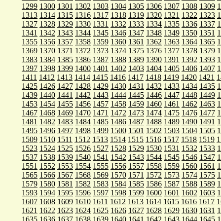
1299
1300
1301
1302
1303
1304
1305
1306
1307
1308
1309
1
1313
1314
1315
1316
1317
1318
1319
1320
1321
1322
1323
1
1327
1328
1329
1330
1331
1332
1333
1334
1335
1336
1337
1
1341
1342
1343
1344
1345
1346
1347
1348
1349
1350
1351
1
1355
1356
1357
1358
1359
1360
1361
1362
1363
1364
1365
1
1369
1370
1371
1372
1373
1374
1375
1376
1377
1378
1379
1
1383
1384
1385
1386
1387
1388
1389
1390
1391
1392
1393
1
1397
1398
1399
1400
1401
1402
1403
1404
1405
1406
1407
1
1411
1412
1413
1414
1415
1416
1417
1418
1419
1420
1421
1
1425
1426
1427
1428
1429
1430
1431
1432
1433
1434
1435
1
1439
1440
1441
1442
1443
1444
1445
1446
1447
1448
1449
1
1453
1454
1455
1456
1457
1458
1459
1460
1461
1462
1463
1
1467
1468
1469
1470
1471
1472
1473
1474
1475
1476
1477
1
1481
1482
1483
1484
1485
1486
1487
1488
1489
1490
1491
1
1495
1496
1497
1498
1499
1500
1501
1502
1503
1504
1505
1
1509
1510
1511
1512
1513
1514
1515
1516
1517
1518
1519
1
1523
1524
1525
1526
1527
1528
1529
1530
1531
1532
1533
1
1537
1538
1539
1540
1541
1542
1543
1544
1545
1546
1547
1
1551
1552
1553
1554
1555
1556
1557
1558
1559
1560
1561
1
1565
1566
1567
1568
1569
1570
1571
1572
1573
1574
1575
1
1579
1580
1581
1582
1583
1584
1585
1586
1587
1588
1589
1
1593
1594
1595
1596
1597
1598
1599
1600
1601
1602
1603
1
1607
1608
1609
1610
1611
1612
1613
1614
1615
1616
1617
1
1621
1622
1623
1624
1625
1626
1627
1628
1629
1630
1631
1
1635
1636
1637
1638
1639
1640
1641
1642
1643
1644
1645
1