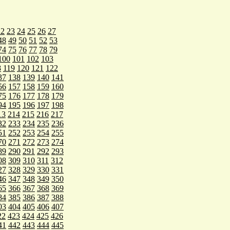
22
23
24
25
26
27
48
49
50
51
52
53
74
75
76
77
78
79
100
101
102
103
8
119
120
121
122
37
138
139
140
141
56
157
158
159
160
75
176
177
178
179
94
195
196
197
198
13
214
215
216
217
32
233
234
235
236
51
252
253
254
255
70
271
272
273
274
89
290
291
292
293
08
309
310
311
312
27
328
329
330
331
46
347
348
349
350
65
366
367
368
369
84
385
386
387
388
03
404
405
406
407
22
423
424
425
426
41
442
443
444
445