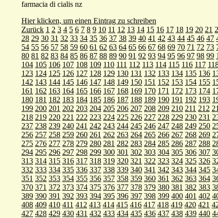
farmacia di cialis nz
Hier klicken, um einen Eintrag zu schreiben
Zurück
1
2
3
4
5
6
7
8
9
10
11
12
13
14
15
16
17
18
19
20
21
28
29
30
31
32
33
34
35
36
37
38
39
40
41
42
43
44
45
46
47
54
55
56
57
58
59
60
61
62
63
64
65
66
67
68
69
70
71
72
73
80
81
82
83
84
85
86
87
88
89
90
91
92
93
94
95
96
97
98
99
104
105
106
107
108
109
110
111
112
113
114
115
116
117
11
123
124
125
126
127
128
129
130
131
132
133
134
135
136
1
142
143
144
145
146
147
148
149
150
151
152
153
154
155
1
161
162
163
164
165
166
167
168
169
170
171
172
173
174
1
180
181
182
183
184
185
186
187
188
189
190
191
192
193
1
199
200
201
202
203
204
205
206
207
208
209
210
211
212
2
218
219
220
221
222
223
224
225
226
227
228
229
230
231
2
237
238
239
240
241
242
243
244
245
246
247
248
249
250
2
256
257
258
259
260
261
262
263
264
265
266
267
268
269
2
275
276
277
278
279
280
281
282
283
284
285
286
287
288
2
294
295
296
297
298
299
300
301
302
303
304
305
306
307
3
313
314
315
316
317
318
319
320
321
322
323
324
325
326
3
332
333
334
335
336
337
338
339
340
341
342
343
344
345
3
351
352
353
354
355
356
357
358
359
360
361
362
363
364
3
370
371
372
373
374
375
376
377
378
379
380
381
382
383
3
389
390
391
392
393
394
395
396
397
398
399
400
401
402
4
408
409
410
411
412
413
414
415
416
417
418
419
420
421
4
427
428
429
430
431
432
433
434
435
436
437
438
439
440
4