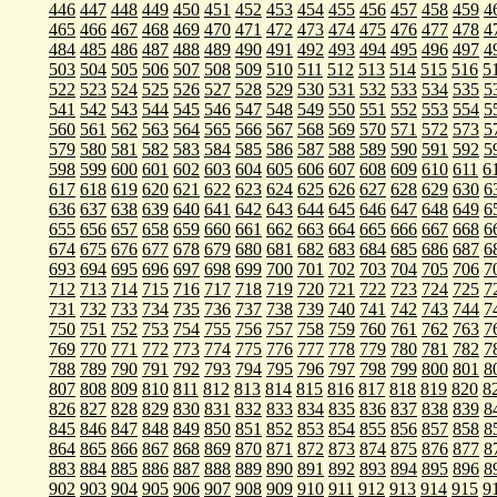
446
447
448
449
450
451
452
453
454
455
456
457
458
459
4
465
466
467
468
469
470
471
472
473
474
475
476
477
478
4
484
485
486
487
488
489
490
491
492
493
494
495
496
497
4
503
504
505
506
507
508
509
510
511
512
513
514
515
516
5
522
523
524
525
526
527
528
529
530
531
532
533
534
535
5
541
542
543
544
545
546
547
548
549
550
551
552
553
554
5
560
561
562
563
564
565
566
567
568
569
570
571
572
573
5
579
580
581
582
583
584
585
586
587
588
589
590
591
592
5
598
599
600
601
602
603
604
605
606
607
608
609
610
611
6
617
618
619
620
621
622
623
624
625
626
627
628
629
630
6
636
637
638
639
640
641
642
643
644
645
646
647
648
649
6
655
656
657
658
659
660
661
662
663
664
665
666
667
668
6
674
675
676
677
678
679
680
681
682
683
684
685
686
687
6
693
694
695
696
697
698
699
700
701
702
703
704
705
706
7
712
713
714
715
716
717
718
719
720
721
722
723
724
725
7
731
732
733
734
735
736
737
738
739
740
741
742
743
744
7
750
751
752
753
754
755
756
757
758
759
760
761
762
763
7
769
770
771
772
773
774
775
776
777
778
779
780
781
782
7
788
789
790
791
792
793
794
795
796
797
798
799
800
801
8
807
808
809
810
811
812
813
814
815
816
817
818
819
820
8
826
827
828
829
830
831
832
833
834
835
836
837
838
839
8
845
846
847
848
849
850
851
852
853
854
855
856
857
858
8
864
865
866
867
868
869
870
871
872
873
874
875
876
877
8
883
884
885
886
887
888
889
890
891
892
893
894
895
896
8
902
903
904
905
906
907
908
909
910
911
912
913
914
915
9