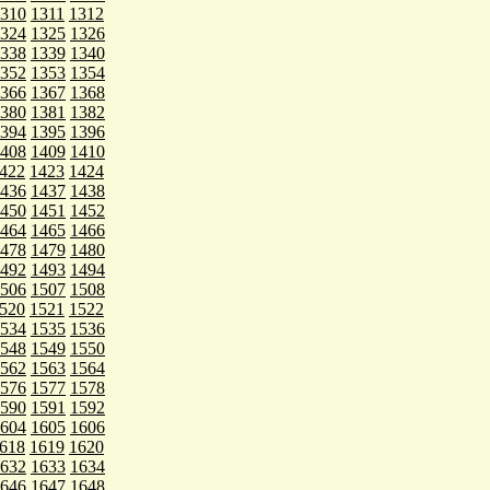
310
1311
1312
324
1325
1326
338
1339
1340
352
1353
1354
366
1367
1368
380
1381
1382
394
1395
1396
408
1409
1410
422
1423
1424
436
1437
1438
450
1451
1452
464
1465
1466
478
1479
1480
492
1493
1494
506
1507
1508
520
1521
1522
534
1535
1536
548
1549
1550
562
1563
1564
576
1577
1578
590
1591
1592
604
1605
1606
618
1619
1620
632
1633
1634
646
1647
1648