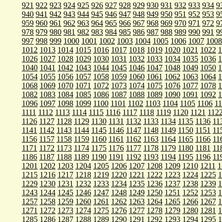
921
922
923
924
925
926
927
928
929
930
931
932
933
934
9
940
941
942
943
944
945
946
947
948
949
950
951
952
953
9
959
960
961
962
963
964
965
966
967
968
969
970
971
972
9
978
979
980
981
982
983
984
985
986
987
988
989
990
991
9
997
998
999
1000
1001
1002
1003
1004
1005
1006
1007
1008
1012
1013
1014
1015
1016
1017
1018
1019
1020
1021
1022
1
1026
1027
1028
1029
1030
1031
1032
1033
1034
1035
1036
1
1040
1041
1042
1043
1044
1045
1046
1047
1048
1049
1050
1
1054
1055
1056
1057
1058
1059
1060
1061
1062
1063
1064
1
1068
1069
1070
1071
1072
1073
1074
1075
1076
1077
1078
1
1082
1083
1084
1085
1086
1087
1088
1089
1090
1091
1092
1
1096
1097
1098
1099
1100
1101
1102
1103
1104
1105
1106
1
1111
1112
1113
1114
1115
1116
1117
1118
1119
1120
1121
112
1126
1127
1128
1129
1130
1131
1132
1133
1134
1135
1136
11
1141
1142
1143
1144
1145
1146
1147
1148
1149
1150
1151
11
1156
1157
1158
1159
1160
1161
1162
1163
1164
1165
1166
11
1171
1172
1173
1174
1175
1176
1177
1178
1179
1180
1181
11
1186
1187
1188
1189
1190
1191
1192
1193
1194
1195
1196
11
1201
1202
1203
1204
1205
1206
1207
1208
1209
1210
1211
1
1215
1216
1217
1218
1219
1220
1221
1222
1223
1224
1225
1
1229
1230
1231
1232
1233
1234
1235
1236
1237
1238
1239
1
1243
1244
1245
1246
1247
1248
1249
1250
1251
1252
1253
1
1257
1258
1259
1260
1261
1262
1263
1264
1265
1266
1267
1
1271
1272
1273
1274
1275
1276
1277
1278
1279
1280
1281
1
1285
1286
1287
1288
1289
1290
1291
1292
1293
1294
1295
1