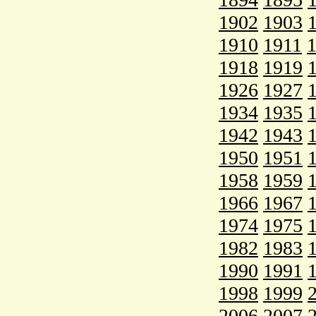
1902
1903
1910
1911
1918
1919
1926
1927
1934
1935
1942
1943
1950
1951
1958
1959
1966
1967
1974
1975
1982
1983
1990
1991
1998
1999
2006
2007