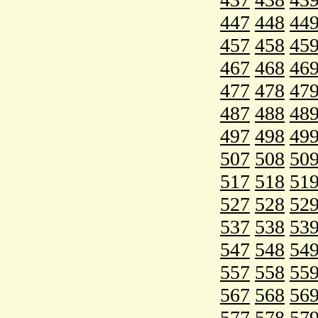
447
448
44
457
458
45
467
468
46
477
478
47
487
488
48
497
498
49
507
508
50
517
518
51
527
528
52
537
538
53
547
548
54
557
558
55
567
568
56
577
578
57