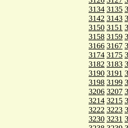
3134
3135
3142
3143
3150
3151
3158
3159
3166
3167
3174
3175
3182
3183
3190
3191
3198
3199
3206
3207
3214
3215
3222
3223
3230
3231
3238
3239