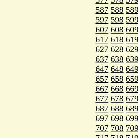
587
588
58
597
598
59
607
608
60
617
618
61
627
628
62
637
638
63
647
648
64
657
658
65
667
668
66
677
678
67
687
688
68
697
698
69
707
708
70
717
718
71