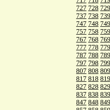
727
728
72
737
738
73
747
748
74
757
758
75
767
768
76
777
778
77
787
788
78
797
798
79
807
808
80
817
818
81
827
828
82
837
838
83
847
848
84
857
858
85