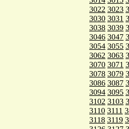
3022
3023
3030
3031
3038
3039
3046
3047
3054
3055
3062
3063
3070
3071
3078
3079
3086
3087
3094
3095
3102
3103
3110
3111
3
3118
3119
3
3126
3127